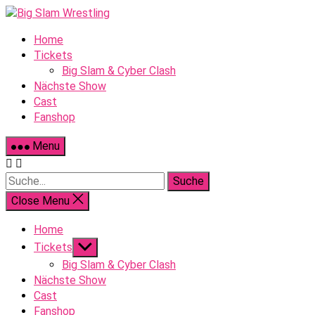
Skip
to
Home
content
Tickets
Big Slam & Cyber Clash
Nächste Show
Cast
Fanshop
Menu
Suche
Close Menu
Home
Show
Tickets
sub
Big Slam & Cyber Clash
menu
Nächste Show
Cast
Fanshop