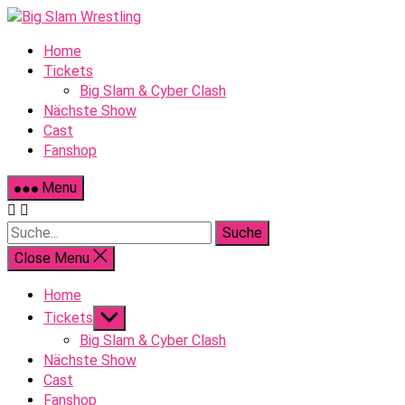
Skip
to
Home
content
Tickets
Big Slam & Cyber Clash
Nächste Show
Cast
Fanshop
Menu
Suche
Close Menu
Home
Show
Tickets
sub
Big Slam & Cyber Clash
menu
Nächste Show
Cast
Fanshop