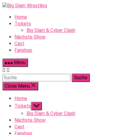
Skip
to
Home
content
Tickets
Big Slam & Cyber Clash
Nächste Show
Cast
Fanshop
Menu
Suche
Close Menu
Home
Show
Tickets
sub
Big Slam & Cyber Clash
menu
Nächste Show
Cast
Fanshop