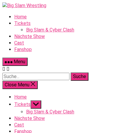
Skip
to
Home
content
Tickets
Big Slam & Cyber Clash
Nächste Show
Cast
Fanshop
Menu
Suche
Close Menu
Home
Show
Tickets
sub
Big Slam & Cyber Clash
menu
Nächste Show
Cast
Fanshop