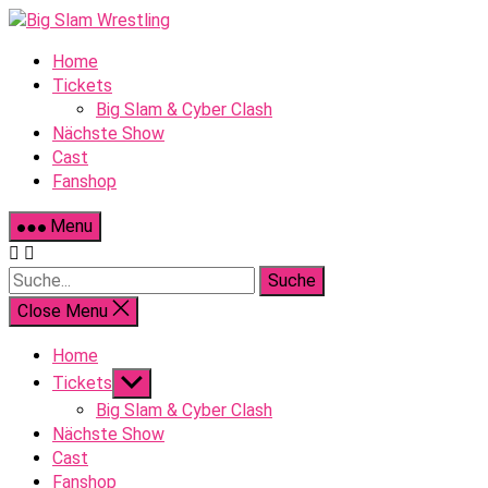
Skip
to
Home
content
Tickets
Big Slam & Cyber Clash
Nächste Show
Cast
Fanshop
Menu
Suche
Close Menu
Home
Show
Tickets
sub
Big Slam & Cyber Clash
menu
Nächste Show
Cast
Fanshop