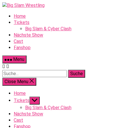
Skip
to
Home
content
Tickets
Big Slam & Cyber Clash
Nächste Show
Cast
Fanshop
Menu
Suche
Close Menu
Home
Show
Tickets
sub
Big Slam & Cyber Clash
menu
Nächste Show
Cast
Fanshop