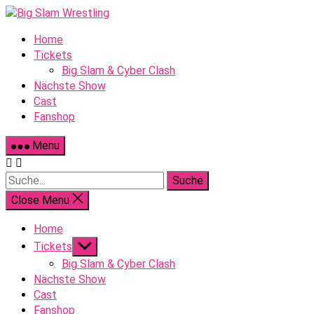
Skip
to
Home
content
Tickets
Big Slam & Cyber Clash
Nächste Show
Cast
Fanshop
Menu
Suche
Close Menu
Home
Show
Tickets
sub
Big Slam & Cyber Clash
menu
Nächste Show
Cast
Fanshop