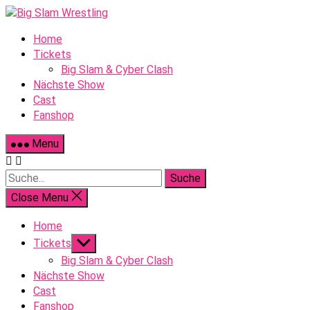
Skip
to
Home
content
Tickets
Big Slam & Cyber Clash
Nächste Show
Cast
Fanshop
Menu
Suche
Close Menu
Home
Show
Tickets
sub
Big Slam & Cyber Clash
menu
Nächste Show
Cast
Fanshop