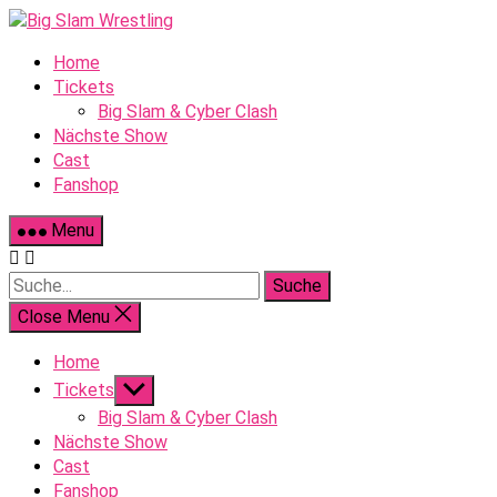
Skip
to
Home
content
Tickets
Big Slam & Cyber Clash
Nächste Show
Cast
Fanshop
Menu
Suche
Close Menu
Home
Show
Tickets
sub
Big Slam & Cyber Clash
menu
Nächste Show
Cast
Fanshop