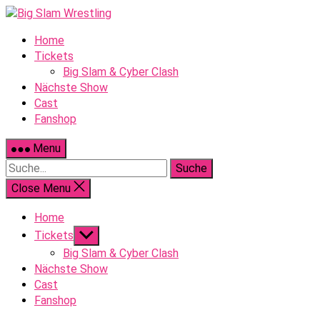
Skip
to
Home
content
Tickets
Big Slam & Cyber Clash
Nächste Show
Cast
Fanshop
Menu
Suche
Close Menu
Home
Show
Tickets
sub
Big Slam & Cyber Clash
menu
Nächste Show
Cast
Fanshop