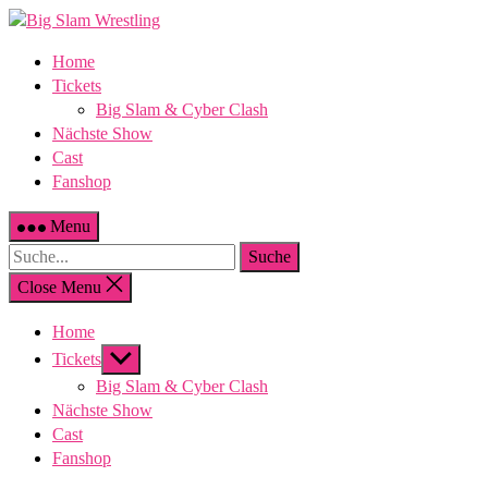
Skip
to
Home
content
Tickets
Big Slam & Cyber Clash
Nächste Show
Cast
Fanshop
Menu
Suche
Close Menu
Home
Show
Tickets
sub
Big Slam & Cyber Clash
menu
Nächste Show
Cast
Fanshop