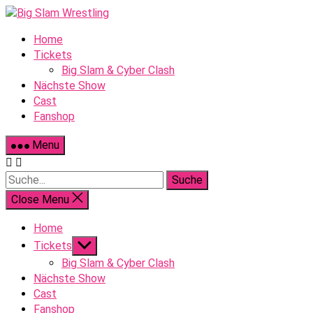
Skip
to
Home
content
Tickets
Big Slam & Cyber Clash
Nächste Show
Cast
Fanshop
Menu
Suche
Close Menu
Home
Show
Tickets
sub
Big Slam & Cyber Clash
menu
Nächste Show
Cast
Fanshop