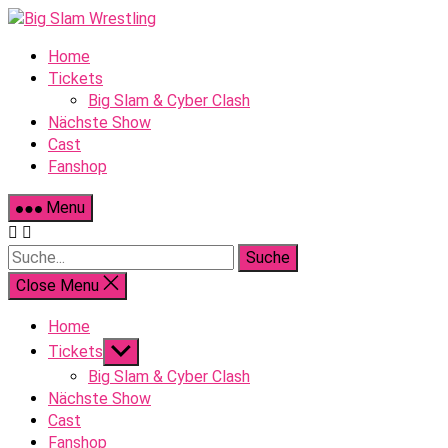
Skip
to
Home
content
Tickets
Big Slam & Cyber Clash
Nächste Show
Cast
Fanshop
Menu
Suche
Close Menu
Home
Show
Tickets
sub
Big Slam & Cyber Clash
menu
Nächste Show
Cast
Fanshop